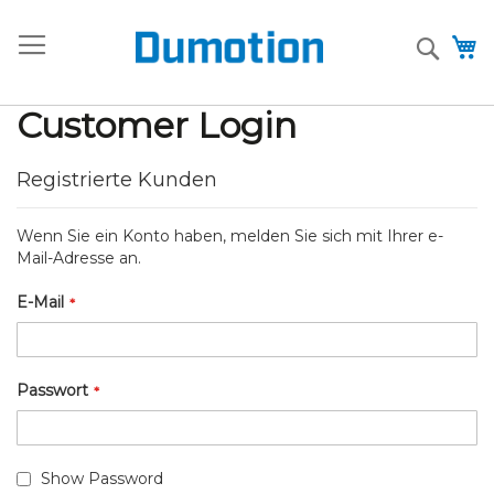
Zum
+31 (0)85 - 485 9607
sales@dumotion.eu
Inhalt
Searc
M
springen
Customer Login
Registrierte Kunden
Wenn Sie ein Konto haben, melden Sie sich mit Ihrer e-
Mail-Adresse an.
E-Mail
Passwort
Show Password