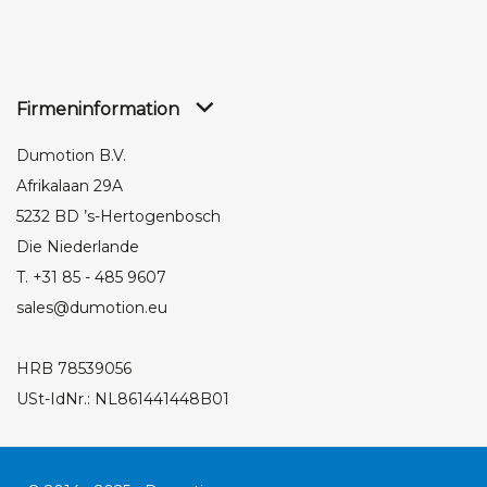
Firmeninformation
Dumotion B.V.
Afrikalaan 29A
5232 BD ’s-Hertogenbosch
Die Niederlande
T. +31 85 - 485 9607
sales@dumotion.eu
HRB 78539056
USt-IdNr.: NL861441448B01