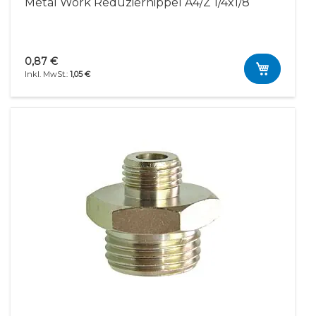
Metal Work Reduziernippel A4/Z 1/4x1/8
0,87 €
1,05 €