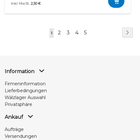
2,50 €
Seite
Seit
Wei
Seite
Seite
Seite
Seite
2
3
4
5
Sie
1
lesen
gerade
die
Seite
Information
Firmeninformation
Lieferbedingungen
Wälzlager Auswahl
Privatsphäre
Ankauf
Aufträge
Versendungen