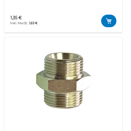
1,35 €
1,63 €