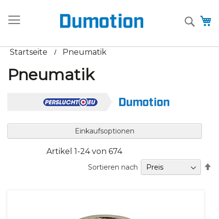
Zum
+31 (0)85 - 485 9607
sales@dumotion.eu
Inhalt
Searc
M
springen
Startseite
Pneumatik
Pneumatik
Einkaufsoptionen
Artikel
1
-
24
von
674
A
Sortieren nach
so