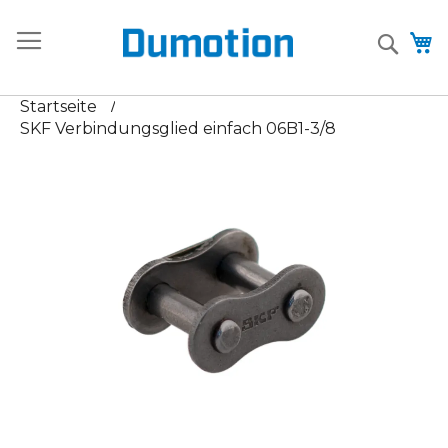
Zum
+31 (0)85 - 485 9607
sales@dumotion.eu
Inhalt
Searc
M
springen
Startseite
SKF Verbindungsglied einfach 06B1-3/8
Zum
Ende
der
Bildgalerie
springen