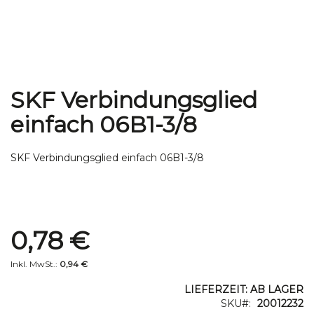
SKF Verbindungsglied
Zum
Anfang
einfach 06B1-3/8
der
Bildgalerie
springen
SKF Verbindungsglied einfach 06B1-3/8
Special
0,78 €
Price
0,94 €
LIEFERZEIT: AB LAGER
SKU
20012232