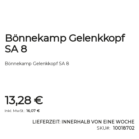
Bönnekamp Gelenkkopf
Zum
Anfang
SA 8
der
Bildgalerie
springen
Bönnekamp Gelenkkopf SA 8
Special
13,28 €
Price
16,07 €
LIEFERZEIT: INNERHALB VON EINE WOCHE
SKU
10018702